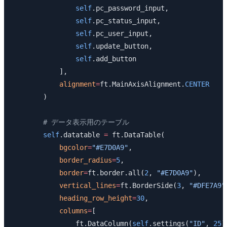
                self
.pc_password_input,
                self
.pc_status_input,
                self
.pc_user_input,
                self
.update_button,
                self
.add_button
            ],
            alignment
=
ft.MainAxisAlignment.
CENTER
        )
        # データ表示用のテーブル
        self
.datatable 
=
 ft.DataTable(
            bgcolor
=
"#E7D0A9"
,
            border_radius
=
5
,
            border
=
ft.border.all(
2
, 
"#E7D0A9"
),
            vertical_lines
=
ft.BorderSide(
3
, 
"#DFE7A9"
            heading_row_height
=
30
,
            columns
=
[
                ft.DataColumn(
self
.settings(
"ID"
, 
25
)