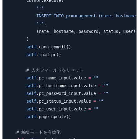
        cursor.execute(
            '''
            INSERT INTO pcmanagement (name, hostname,
            '''
,
            (name, hostname, password, status, user)
        )
        self
.conn.commit()
        self
.load_pc()
        # 入力フィールドをリセット
        self
.pc_name_input.value 
=
 ""
        self
.pc_hostname_input.value 
=
 ""
        self
.pc_password_input.value 
=
 ""
        self
.pc_status_input.value 
=
 ""
        self
.pc_user_input.value 
=
 ""
        self
.page.update()
    # 編集モードを有効化