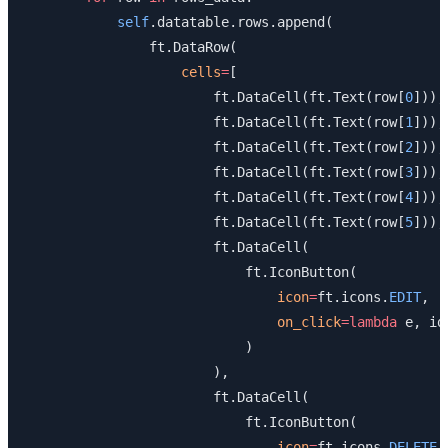
            self
.datatable.rows.append(
                ft.DataRow(
                    cells
=
[
                        ft.DataCell(ft.Text(row[
0
])),
                        ft.DataCell(ft.Text(row[
1
])),
                        ft.DataCell(ft.Text(row[
2
])),
                        ft.DataCell(ft.Text(row[
3
])),
                        ft.DataCell(ft.Text(row[
4
])),
                        ft.DataCell(ft.Text(row[
5
])),
                        ft.DataCell(
                            ft.IconButton(
                                icon
=
ft.icons.
EDIT
,
                                on_click
=lambda
 e, id
                            )
                        ),
                        ft.DataCell(
                            ft.IconButton(
                                icon
=
ft.icons.
DELETE
,