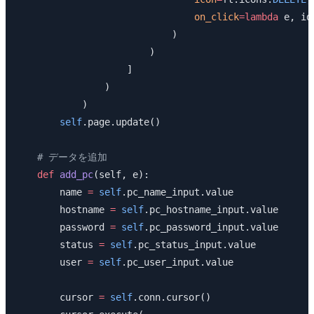
                                on_click
=lambda
 e, id
                            )
                        )
                    ]
                )
            )
        self
.page.update()
    # データを追加
    def
 add_pc
(self, e):
        name 
=
 self
.pc_name_input.value
        hostname 
=
 self
.pc_hostname_input.value
        password 
=
 self
.pc_password_input.value
        status 
=
 self
.pc_status_input.value
        user 
=
 self
.pc_user_input.value
        cursor 
=
 self
.conn.cursor()