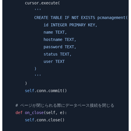
        cursor.execute(
            '''
            CREATE TABLE IF NOT EXISTS pcmanagement(
                id INTEGER PRIMARY KEY,
                name TEXT,
                hostname TEXT,
                password TEXT,
                status TEXT,
                user TEXT
            )
            '''
        )
        self
.conn.commit()
    # ページが閉じられる際にデータベース接続を閉じる
    def
 on_close
(self, e):
        self
.conn.close()