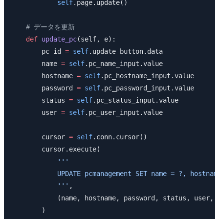
            self
.page.update()
    # データを更新
    def
 update_pc
(self, e):
        pc_id 
=
 self
.update_button.data
        name 
=
 self
.pc_name_input.value
        hostname 
=
 self
.pc_hostname_input.value
        password 
=
 self
.pc_password_input.value
        status 
=
 self
.pc_status_input.value
        user 
=
 self
.pc_user_input.value
        cursor 
=
 self
.conn.cursor()
        cursor.execute(
            '''
            UPDATE pcmanagement SET name = ?, hostnam
            '''
,
            (name, hostname, password, status, user, 
        )