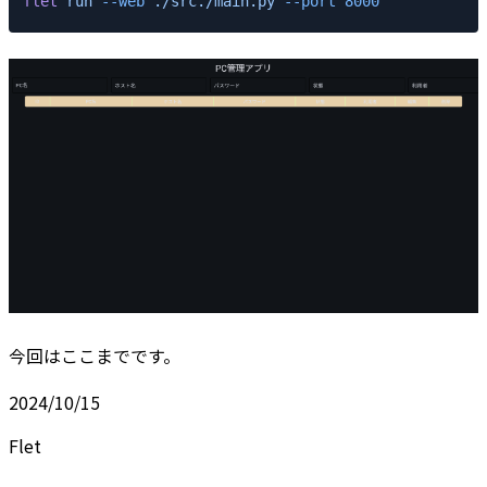
flet
 run
 --web
 ./src./main.py
 --port
 8000
今回はここまでです。
2024/10/15
Flet