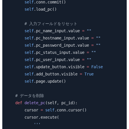
        self
.conn.commit()
        self
.load_pc()
        # 入力フィールドをリセット
        self
.pc_name_input.value 
=
 ""
        self
.pc_hostname_input.value 
=
 ""
        self
.pc_password_input.value 
=
 ""
        self
.pc_status_input.value 
=
 ""
        self
.pc_user_input.value 
=
 ""
        self
.update_button.visible 
=
 False
        self
.add_button.visible 
=
 True
        self
.page.update()
    # データを削除
    def
 delete_pc
(self, pc_id):
        cursor 
=
 self
.conn.cursor()
        cursor.execute(
            '''