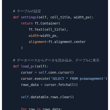
    # テーブルの設定
    def
 settings
(self, cell_title, width_px):
        return
 ft.Container(
            ft.Text(cell_title),
            width
=
width_px,
            alignment
=
ft.alignment.center
        )
    # データベースからデータを読み込み、テーブルに表示
    def
 load_pc
(self):
        cursor 
=
 self
.conn.cursor()
        cursor.execute(
'SELECT * FROM pcmanagement'
)
        rows_data 
=
 cursor.fetchall()
        self
.datatable.rows.clear()
        for
 row 
in
 rows_data: