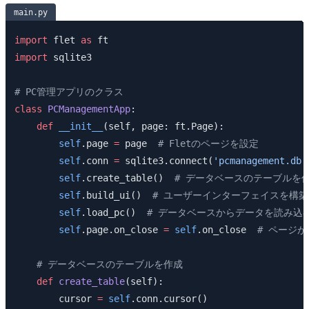
main.py
import
 flet 
as
 ft
import
 sqlite3
# PC管理アプリのクラス
class
 PCManagementApp
:
    def
 __init__
(self, page: ft.Page):
        self
.page 
=
 page  
# Fletのページを設定
        self
.conn 
=
 sqlite3.connect(
'pcmanagement.db'
        self
.create_table()  
# データベースのテーブルを
        self
.build_ui()  
# ユーザーインターフェイスを構築
        self
.load_pc()  
# データベースからデータを読み込
        self
.page.on_close 
=
 self
.on_close  
# ページ
    # データベースのテーブルを作成
    def
 create_table
(self):
        cursor 
=
 self
.conn.cursor()