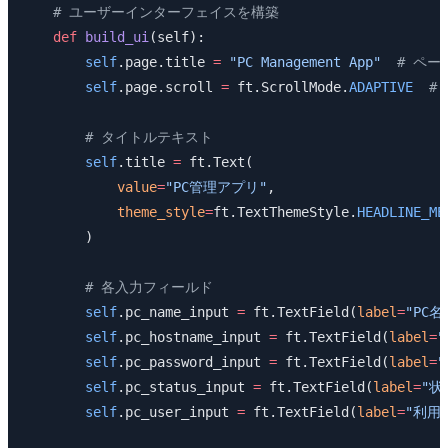
    # ユーザーインターフェイスを構築
    def
 build_ui
(self):
        self
.page.title 
=
 "PC Management App"
  # ペ
        self
.page.scroll 
=
 ft.ScrollMode.
ADAPTIVE
  
        # タイトルテキスト
        self
.title 
=
 ft.Text(
            value
=
"PC管理アプリ"
,
            theme_style
=
ft.TextThemeStyle.
HEADLINE_ME
        )
        # 各入力フィールド
        self
.pc_name_input 
=
 ft.TextField(
label
=
"PC名
        self
.pc_hostname_input 
=
 ft.TextField(
label
=
        self
.pc_password_input 
=
 ft.TextField(
label
=
        self
.pc_status_input 
=
 ft.TextField(
label
=
"状
        self
.pc_user_input 
=
 ft.TextField(
label
=
"利用