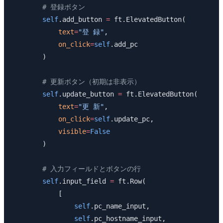
        # 登録ボタン
        self
.add_button 
=
 ft.ElevatedButton(
            text
=
"登 録"
,
            on_click
=
self
.add_pc
        )
        # 更新ボタン（初期は非表示）
        self
.update_button 
=
 ft.ElevatedButton(
            text
=
"更 新"
,
            on_click
=
self
.update_pc,
            visible
=
False
        )
        # 入力フィールドとボタンの行
        self
.input_field 
=
 ft.Row(
            [
                self
.pc_name_input,
                self
.pc_hostname_input,