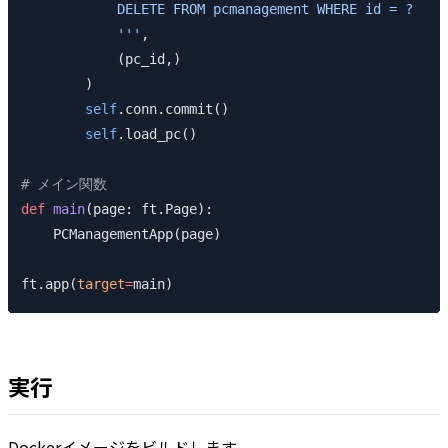
            DELETE FROM pcmanagement WHERE id = ?
            '''
,
            (pc_id,)
        )
        self
.conn.commit()
        self
.load_pc()
# メイン関数
def
 main
(page: ft.Page):
    PCManagementApp(page)
ft.app(
target
=
main)
実行
Dockerイメージをビルドします。