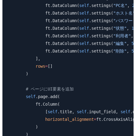
                ft.DataColumn(
self
.settings(
"PC名"
, 
2
                ft.DataColumn(
self
.settings(
"ホスト名"
                ft.DataColumn(
self
.settings(
"パスワード
                ft.DataColumn(
self
.settings(
"状態"
, 
1
                ft.DataColumn(
self
.settings(
"利用者"
, 
                ft.DataColumn(
self
.settings(
"編集"
, 
5
                ft.DataColumn(
self
.settings(
"削除"
, 
5
            ],
            rows
=
[]
        )
        # ページにUI要素を追加
        self
.page.add(
            ft.Column(
                [
self
.title, 
self
.input_field, 
self
.d
                horizontal_alignment
=
ft.CrossAxisAlig
            )
        )