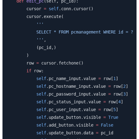
    def
 edit_pc
(self, pc_id):
        cursor 
=
 self
.conn.cursor()
        cursor.execute(
            '''
            SELECT * FROM pcmanagement WHERE id = ?
            '''
,
            (pc_id,)
        )
        row 
=
 cursor.fetchone()
        if
 row:
            self
.pc_name_input.value 
=
 row[
1
]
            self
.pc_hostname_input.value 
=
 row[
2
]
            self
.pc_password_input.value 
=
 row[
3
]
            self
.pc_status_input.value 
=
 row[
4
]
            self
.pc_user_input.value 
=
 row[
5
]
            self
.update_button.visible 
=
 True
            self
.add_button.visible 
=
 False
            self
.update_button.data 
=
 pc_id