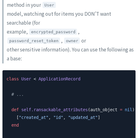
method in your
User
model, watching out for items you DON'T want
searchable (for
example,
,
encrypted_password
,
or
password_reset_token
owner
other sensitive information). You can use the following as
a base:
class
 User
 < 
ApplicationRecord
  # ...
  def
 self.ransackable_attributes
(auth_object 
=
 nil
)
    [
"created_at"
, 
"id"
, 
"updated_at"
]
  end