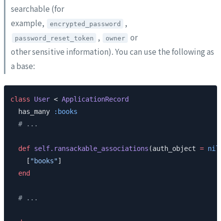
searchable (for
example,
,
encrypted_password
,
or
password_reset_token
owner
other sensitive information). You can use the following as
a base:
class
 User
 < 
ApplicationRecord
  has_many 
:books
  # ...
  def
 self.ransackable_associations
(auth_object 
=
 nil
    [
"books"
]
  end
  # ...