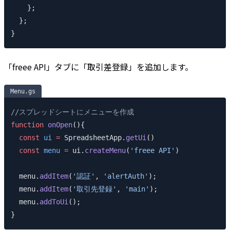
    };
  };
}
「freee API」タブに「取引差登録」を追加します。
Menu.gs
//スプレッドシートにメニューを作成
function
 onOpen
(){
  const
 ui
 =
 SpreadsheetApp.
getUi
()
  const
 menu
 =
 ui.
createMenu
(
'freee API'
)
  menu.
addItem
(
'認証'
, 
'alertAuth'
);
  menu.
addItem
(
'取引先登録'
, 
'main'
);
  menu.
addToUi
();
}