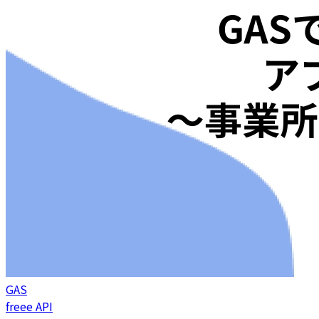
GAS
freee API