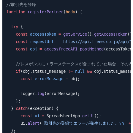
//取引先を登録
function
 registerPartner
(
body
) {
  try
 {
    const
 accessToken
 =
 getService
().
getAccessToken
()
    const
 requestUrl
 =
 'https://api.freee.co.jp/api/1
    const
 obj
 =
 accessfreeeAPI_postMethod
(accessToken
    //レスポンスにエラーステータスが含まれていた場合、その
    if
(obj.status_message 
!=
 null
 &&
 obj.status_messa
      const
 errorMessage
 =
 obj;
      Logger.
log
(errorMessage);
    };
  } 
catch
(exception) {
      const
 ui
 =
 SpreadsheetApp.
getUi
();
      ui.
alert
(
'取引先の登録でエラーが発生しました。
\n
'
 +
  };