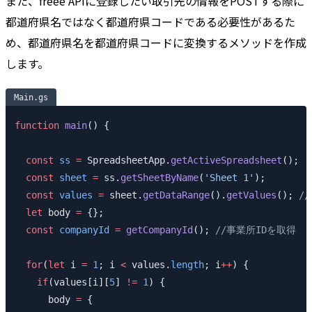
また、freee APIに登録したい取引先の情報をPOSTする際に
都道府県名ではなく都道府県コードである必要性があるた
め、都道府県名を都道府県コードに変換するメソッドを作成
します。
Main.gs
function
 main
() {
  const
 ss
 =
 SpreadsheetApp.
getActiveSpreadsheet
();
  const
 sheet
 =
 ss.
getSheetByName
(
'Sheet 1'
);
  const
 values
 =
 sheet.
getDataRange
().
getValues
(); 
/
  let
 body 
=
 {};
  const
 companyId
 =
 getCompanyId
(); 
//事業所IDを取得
  for
(
let
 i 
=
 1
; i 
<
 values.
length
; i
++
) {
    if
(values[i][
5
] 
!=
 1
) {
      body 
=
 {