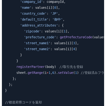
        'company_id'
: companyId,
        'name'
: values[i][
0
],
        'country_code'
: 
'JP'
,
        'default_title'
: 
'御中'
,
        'address_attributes'
: {
          'zipcode'
: values[i][
1
],
          'prefecture_code'
: 
getPrefectureCode
(values
          'street_name1'
: values[i][
3
],
          'street_name2'
: values[i][
4
]
        }
      }
      registerPartner
(body)　
//取引先を登録
      sheet.
getRange
(i
+
1
,
6
).
setValue
(
1
) 
//登録済みフラ
    };
  };
}
//都道府県コードを返却