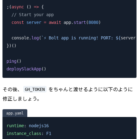
;(
async
 () 
=>
 {
  // Start your app
  const
 server
 =
 await
 app.
start
(
8080
)
  console.
log
(
`⚡️ Bolt app is running! PORT: ${
server
.
})()
ping
()
deploySlackApp
()
その後、
をちゃんと渡せるように以下のように
GH_TOKEN
修正しましょう。
app.yaml
runtime
: 
nodejs16
instance_class
: 
F1