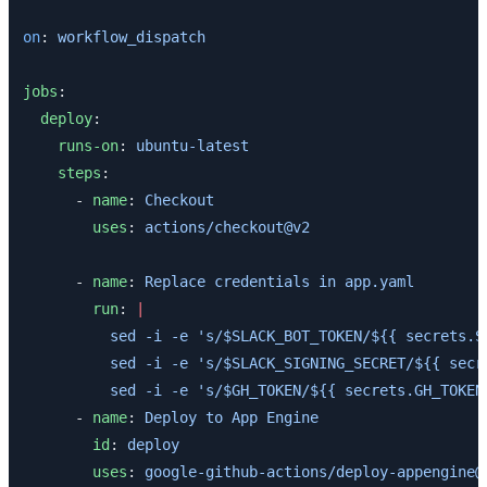
on
: 
workflow_dispatch
jobs
:
  deploy
:
    runs-on
: 
ubuntu-latest
    steps
:
      - 
name
: 
Checkout
        uses
: 
actions/checkout@v2
      - 
name
: 
Replace credentials in app.yaml
        run
: 
|
          sed -i -e 's/$SLACK_BOT_TOKEN/${{ secrets.S
          sed -i -e 's/$SLACK_SIGNING_SECRET/${{ secr
          sed -i -e 's/$GH_TOKEN/${{ secrets.GH_TOKEN
      - 
name
: 
Deploy to App Engine
        id
: 
deploy
        uses
: 
google-github-actions/deploy-appengine@