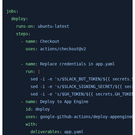
jobs
:
  deploy
:
    runs-on
: 
ubuntu-latest
    steps
:
      - 
name
: 
Checkout
        uses
: 
actions/checkout@v2
      - 
name
: 
Replace credentials in app.yaml
        run
: 
|
          sed -i -e 's/$SLACK_BOT_TOKEN/${{ secrets.S
          sed -i -e 's/$SLACK_SIGNING_SECRET/${{ secr
          sed -i -e 's/$GH_TOKEN/${{ secrets.GH_TOKEN
      - 
name
: 
Deploy to App Engine
        id
: 
deploy
        uses
: 
google-github-actions/deploy-appengine@
        with
:
          deliverables
: 
app.yaml