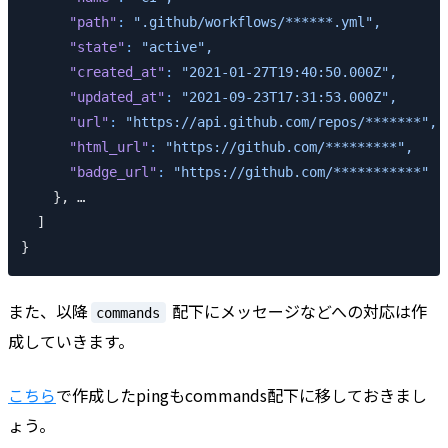
      "path"
:
 ".github/workflows/******.yml",
      "state"
:
 "active",
      "created_at"
:
 "2021-01-27T19:40:50.000Z",
      "updated_at"
:
 "2021-09-23T17:31:53.000Z",
      "url"
:
 "https://api.github.com/repos/*******",
      "html_url"
:
 "https://github.com/*********",
      "badge_url"
:
 "https://github.com/***********"
    }, …
  ]
}
また、以降
配下にメッセージなどへの対応は作
commands
成していきます。
こちら
で作成したpingもcommands配下に移しておきまし
ょう。