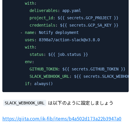
        with
:
          deliverables
: 
app.yaml
          project_id
: 
${{ secrets.GCP_PROJECT }}
          credentials
: 
${{ secrets.GCP_SA_KEY }}
      - 
name
: 
Notify deployment
        uses
: 
8398a7/action-slack@v3.8.0
        with
:
          status
: 
${{ job.status }}
        env
:
          GITHUB_TOKEN
: 
${{ secrets.GITHUB_TOKEN }}
          SLACK_WEBHOOK_URL
: 
${{ secrets.SLACK_WEBHOO
        if
: 
always()
は以下のように設定しましょう
SLACK_WEBHOOK_URL
https://qiita.com/ik-fib/items/b4a502d173a22b3947a0