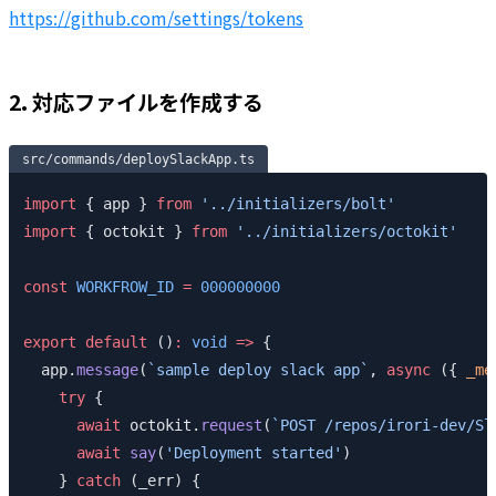
https://github.com/settings/tokens
2. 対応ファイルを作成する
src/commands/deploySlackApp.ts
import
 { app } 
from
 '../initializers/bolt'
import
 { octokit } 
from
 '../initializers/octokit'
const
 WORKFROW_ID
 =
 000000000
export
 default
 ()
:
 void
 =>
 {
  app.
message
(
`sample deploy slack app`
, 
async
 ({ 
_me
    try
 {
      await
 octokit.
request
(
`POST /repos/irori-dev/Sl
      await
 say
(
'Deployment started'
)
    } 
catch
 (_err) {