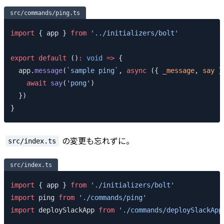
src/commands/ping.ts
import
 { app } 
from
 '../initializers/bolt'
export
 default
 ()
:
 void
 =>
 {
  app.
message
(
`sample ping`
, 
async
 ({ 
_message
, 
say
 }
    await
 say
(
'pong'
)
  })
}
の変更も忘れずに。
src/index.ts
src/index.ts
import
 { app } 
from
 './initializers/bolt'
import
 ping 
from
 './commands/ping'
import
 deploySlackApp 
from
 './commands/deploySlackApp