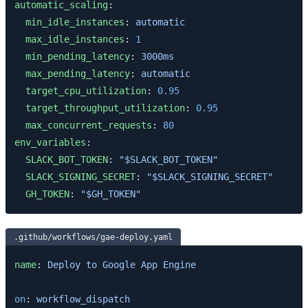
automatic_scaling
:
  min_idle_instances
: 
automatic
  max_idle_instances
: 
1
  min_pending_latency
: 
3000ms
  max_pending_latency
: 
automatic
  target_cpu_utilization
: 
0.95
  target_throughput_utilization
: 
0.95
  max_concurrent_requests
: 
80
env_variables
:
  SLACK_BOT_TOKEN
: 
"$SLACK_BOT_TOKEN"
  SLACK_SIGNING_SECRET
: 
"$SLACK_SIGNING_SECRET"
  GH_TOKEN
: 
"$GH_TOKEN"
.github/workflows/gae-deploy.yaml
name
: 
Deploy to Google App Engine
on
: 
workflow_dispatch