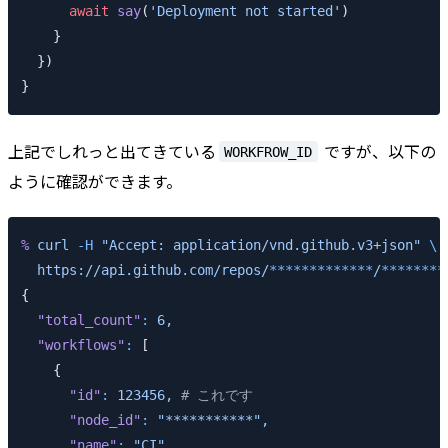
      await
 say
(
'Deployment not started'
)
    }
  })
}
上記でしれっと出てきている
ですが、以下の
WORKFROW_ID
ように確認ができます。
%
 curl
 -H
 "Accept: application/vnd.github.v3+json"
 \
  https://api.github.com/repos/
*************
/
********
{
  "total_count"
:
 6,
  "workflows"
:
 [
    {
      "id"
:
 123456,
 # これです
      "node_id"
:
 "***********",
      "name"
:
 "CI",