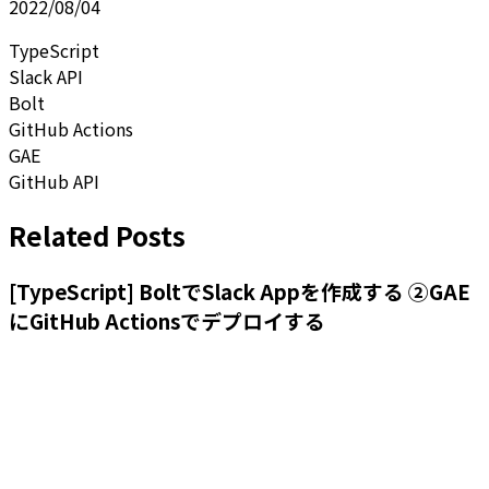
2022/08/04
TypeScript
Slack API
Bolt
GitHub Actions
GAE
GitHub API
Related Posts
[TypeScript] BoltでSlack Appを作成する ②GAE
にGitHub Actionsでデプロイする