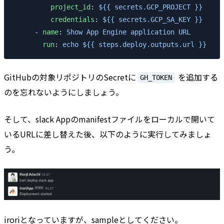
          project_id
: 
${{ secrets.GCP_PROJECT }}
          credentials
: 
${{ secrets.GCP_SA_KEY }}
      - 
name
: 
Show App Engine application URL
        run
: 
echo ${{ steps.deploy.outputs.url }}
GitHubの対象リポジトリのSecretに
を追加する
GH_TOKEN
のを忘れないようにしましょう。
そして、slack Appのmanifestファイルをローカルで開いて
いるURLに差し替えた後、以下のように実行してみましょ
う。
iroriとなっていますが、sampleとしてください。