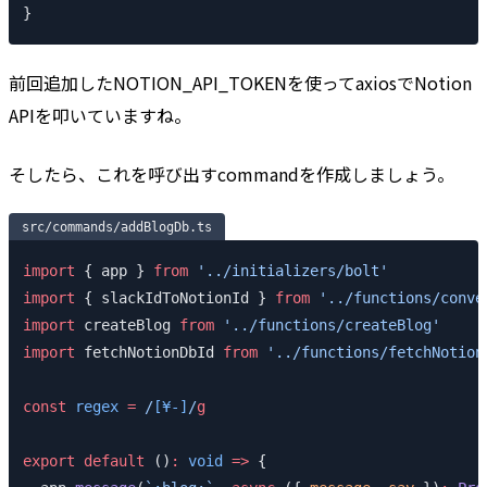
}
前回追加したNOTION_API_TOKENを使ってaxiosでNotion
APIを叩いていますね。
そしたら、これを呼び出すcommandを作成しましょう。
src/commands/addBlogDb.ts
import
 { app } 
from
 '../initializers/bolt'
import
 { slackIdToNotionId } 
from
 '../functions/conve
import
 createBlog 
from
 '../functions/createBlog'
import
 fetchNotionDbId 
from
 '../functions/fetchNotion
const
 regex
 =
 /
[¥-]
/
g
export
 default
 ()
:
 void
 =>
 {