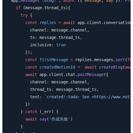
  app.
message
(
`:blog:`
, 
async
 ({ 
message
, 
say
 })
:
 Pro
    if
 (message.thread_ts){
      try
 {
        const
 replies
 =
 await
 app.client.conversation
          channel: message.channel,
          ts: message.thread_ts,
          inclusive: 
true
        });
        const
 firstMessage
 =
 replies.messages.
sort
(
fu
        const
 createdNotionId
 =
  await
 createBlog
(
awa
        await
 app.client.chat.
postMessage
({
          channel: message.channel,
          thread_ts: message.thread_ts,
          text: 
`created!:tada: See <https://www.noti
        })
      } 
catch
 (_err) {
        await
 say
(
'作成失敗'
)
      }