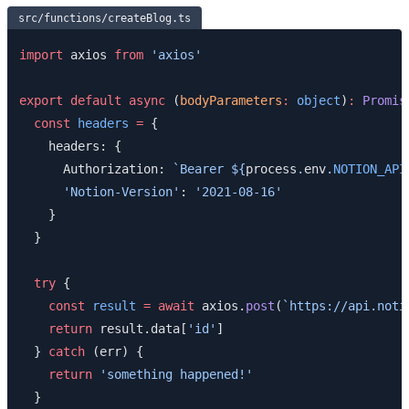
src/functions/createBlog.ts
import
 axios 
from
 'axios'
export
 default
 async
 (
bodyParameters
:
 object
)
:
 Promis
  const
 headers
 =
 {
    headers: { 
      Authorization: 
`Bearer ${
process
.
env
.
NOTION_API
      'Notion-Version'
: 
'2021-08-16'
    }
  }
  try
 {
    const
 result
 =
 await
 axios.
post
(
`https://api.noti
    return
 result.data[
'id'
]
  } 
catch
 (err) {
    return
 'something happened!'
  }