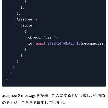
          }
        ],
      },
      Assignee: {
        people: [
          {
            object: 
'user'
,
            id: 
await
 slackIdToNotionId
(message.user)
          }
        ]
      }
    }
  }
}
assigneeをmessageを投稿した人にするという厳しい仕様な
のですが、こちらで運用しています。