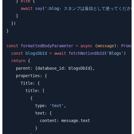
    } 
else
 {
      await
 say
(
':blog: スタンプは返信として使ってください
    }
  })
}
const
 formattedBodyParameter
 =
 async
 (
message
)
:
 Promi
  const
 blogsDbId
 =
 await
 fetchNotionDbId
(
'Blogs'
)
  return
 {
    parent: {database_id: blogsDbId},
    properties: {
      Title: {
        title: [
          {
            type: 
'text'
,
            text: {
              content: message.text
            }